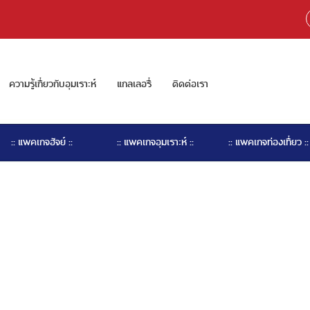
ความรู้เกี่ยวกับอุมเราะห์
แกลเลอรี่
ติดต่อเรา
:: แพคเกจฮัจย์ ::
:: แพคเกจอุมเราะห์ ::
:: แพคเกจท่องเที่ยว ::