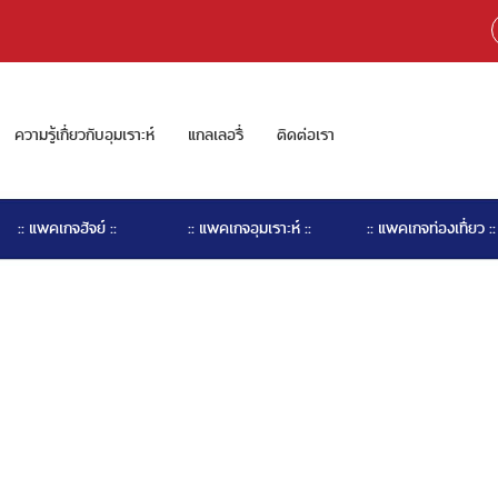
ความรู้เกี่ยวกับอุมเราะห์
แกลเลอรี่
ติดต่อเรา
:: แพคเกจฮัจย์ ::
:: แพคเกจอุมเราะห์ ::
:: แพคเกจท่องเที่ยว ::