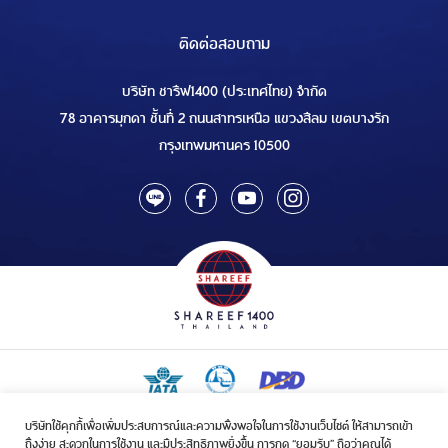
ติดต่อสอบถาม
บริษัท ชารีฟ1400 (ประเทศไทย) จำกัด
78 อาคารมุกดา ชั้นที่ 2 ถนนสาทรเหนือ แขวงสีลม เขตบางรัก
กรุงเทพมหานคร 10500
บริษัทใช้คุกกี้เพื่อเพิ่มประสบการณ์และความพึงพอใจในการใช้งานเว็บไซต์ ให้สามารถเข้า
ใบอนุญาตเป็นผู้ประกอบกิจการรับจัดบริการขนส่งในกิจการฮัจย์เลขที่ 1/2568
ถึงง่าย สะดวกในการใช้งาน และมีประสิทธิภาพยิ่งขึ้น การกด “ยอมรับ” ถือว่าคุณได้