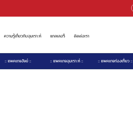
ความรู้เกี่ยวกับอุมเราะห์
แกลเลอรี่
ติดต่อเรา
:: แพคเกจฮัจย์ ::
:: แพคเกจอุมเราะห์ ::
:: แพคเกจท่องเที่ยว ::