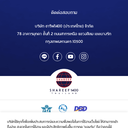
ติดต่อสอบถาม
บริษัท ชารีฟ1400 (ประเทศไทย) จำกัด
78 อาคารมุกดา ชั้นที่ 2 ถนนสาทรเหนือ แขวงสีลม เขตบางรัก
กรุงเทพมหานคร 10500
บริษัทใช้คุกกี้เพื่อเพิ่มประสบการณ์และความพึงพอใจในการใช้งานเว็บไซต์ ให้สามารถเข้า
ใบอนุญาตเป็นผู้ประกอบกิจการรับจัดบริการขนส่งในกิจการฮัจย์เลขที่ 1/2568
ถึงง่าย สะดวกในการใช้งาน และมีประสิทธิภาพยิ่งขึ้น การกด “ยอมรับ” ถือว่าคุณได้