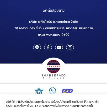
ติดต่อสอบถาม
บริษัท ชารีฟ1400 (ประเทศไทย) จำกัด
78 อาคารมุกดา ชั้นที่ 2 ถนนสาทรเหนือ แขวงสีลม เขตบางรัก
กรุงเทพมหานคร 10500
บริษัทใช้คุกกี้เพื่อเพิ่มประสบการณ์และความพึงพอใจในการใช้งานเว็บไซต์ ให้สามารถเข้า
ใบอนุญาตเป็นผู้ประกอบกิจการรับจัดบริการขนส่งในกิจการฮัจย์เลขที่ 1/2568
ถึงง่าย สะดวกในการใช้งาน และมีประสิทธิภาพยิ่งขึ้น การกด “ยอมรับ” ถือว่าคุณได้