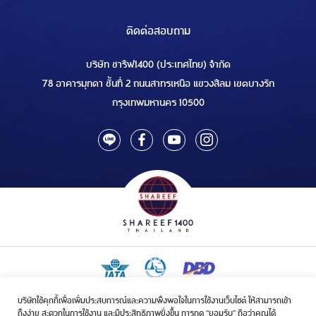
ติดต่อสอบถาม
บริษัท ชารีฟ1400 (ประเทศไทย) จำกัด
78 อาคารมุกดา ชั้นที่ 2 ถนนสาทรเหนือ แขวงสีลม เขตบางรัก
กรุงเทพมหานคร 10500
บริษัทใช้คุกกี้เพื่อเพิ่มประสบการณ์และความพึงพอใจในการใช้งานเว็บไซต์ ให้สามารถเข้า
ใบอนุญาตเป็นผู้ประกอบกิจการรับจัดบริการขนส่งในกิจการฮัจย์เลขที่ 1/2568
ถึงง่าย สะดวกในการใช้งาน และมีประสิทธิภาพยิ่งขึ้น การกด “ยอมรับ” ถือว่าคุณได้