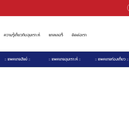
ความรู้เกี่ยวกับอุมเราะห์
แกลเลอรี่
ติดต่อเรา
:: แพคเกจฮัจย์ ::
:: แพคเกจอุมเราะห์ ::
:: แพคเกจท่องเที่ยว ::