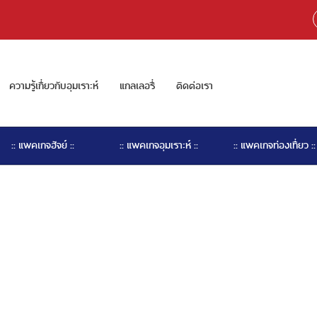
ความรู้เกี่ยวกับอุมเราะห์
แกลเลอรี่
ติดต่อเรา
:: แพคเกจฮัจย์ ::
:: แพคเกจอุมเราะห์ ::
:: แพคเกจท่องเที่ยว ::