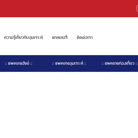
ความรู้เกี่ยวกับอุมเราะห์
แกลเลอรี่
ติดต่อเรา
:: แพคเกจฮัจย์ ::
:: แพคเกจอุมเราะห์ ::
:: แพคเกจท่องเที่ยว ::