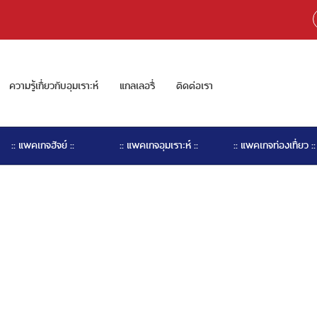
ความรู้เกี่ยวกับอุมเราะห์
แกลเลอรี่
ติดต่อเรา
:: แพคเกจฮัจย์ ::
:: แพคเกจอุมเราะห์ ::
:: แพคเกจท่องเที่ยว ::