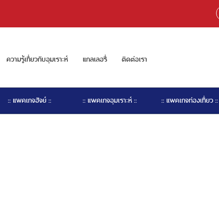
ความรู้เกี่ยวกับอุมเราะห์
แกลเลอรี่
ติดต่อเรา
:: แพคเกจฮัจย์ ::
:: แพคเกจอุมเราะห์ ::
:: แพคเกจท่องเที่ยว ::