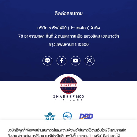
ติดต่อสอบถาม
บริษัท ชารีฟ1400 (ประเทศไทย) จำกัด
78 อาคารมุกดา ชั้นที่ 2 ถนนสาทรเหนือ แขวงสีลม เขตบางรัก
กรุงเทพมหานคร 10500
บริษัทใช้คุกกี้เพื่อเพิ่มประสบการณ์และความพึงพอใจในการใช้งานเว็บไซต์ ให้สามารถเข้า
ใบอนุญาตเป็นผู้ประกอบกิจการรับจัดบริการขนส่งในกิจการฮัจย์เลขที่ 1/2568
ถึงง่าย สะดวกในการใช้งาน และมีประสิทธิภาพยิ่งขึ้น การกด “ยอมรับ” ถือว่าคุณได้