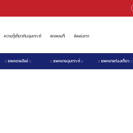
ความรู้เกี่ยวกับอุมเราะห์
แกลเลอรี่
ติดต่อเรา
:: แพคเกจฮัจย์ ::
:: แพคเกจอุมเราะห์ ::
:: แพคเกจท่องเที่ยว ::