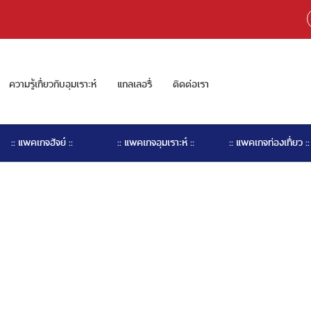
ความรู้เกี่ยวกับอุมเราะห์
แกลเลอรี่
ติดต่อเรา
:: แพคเกจฮัจย์ ::
:: แพคเกจอุมเราะห์ ::
:: แพคเกจท่องเที่ยว ::