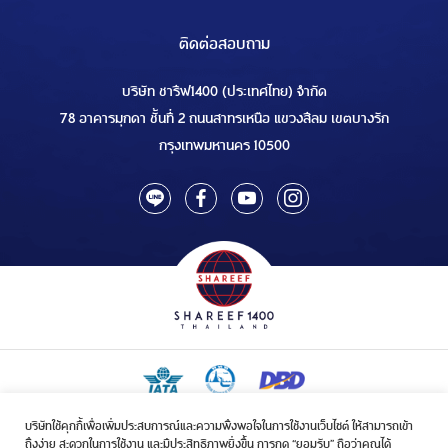
ติดต่อสอบถาม
บริษัท ชารีฟ1400 (ประเทศไทย) จำกัด
78 อาคารมุกดา ชั้นที่ 2 ถนนสาทรเหนือ แขวงสีลม เขตบางรัก
กรุงเทพมหานคร 10500
บริษัทใช้คุกกี้เพื่อเพิ่มประสบการณ์และความพึงพอใจในการใช้งานเว็บไซต์ ให้สามารถเข้า
ใบอนุญาตเป็นผู้ประกอบกิจการรับจัดบริการขนส่งในกิจการฮัจย์เลขที่ 1/2568
ถึงง่าย สะดวกในการใช้งาน และมีประสิทธิภาพยิ่งขึ้น การกด “ยอมรับ” ถือว่าคุณได้