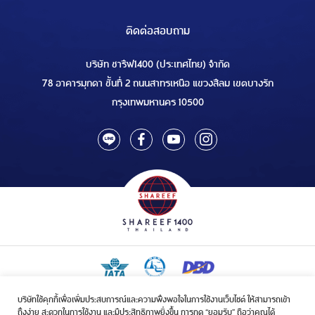
ติดต่อสอบถาม
บริษัท ชารีฟ1400 (ประเทศไทย) จำกัด
78 อาคารมุกดา ชั้นที่ 2 ถนนสาทรเหนือ แขวงสีลม เขตบางรัก
กรุงเทพมหานคร 10500
บริษัทใช้คุกกี้เพื่อเพิ่มประสบการณ์และความพึงพอใจในการใช้งานเว็บไซต์ ให้สามารถเข้า
ใบอนุญาตเป็นผู้ประกอบกิจการรับจัดบริการขนส่งในกิจการฮัจย์เลขที่ 1/2568
ถึงง่าย สะดวกในการใช้งาน และมีประสิทธิภาพยิ่งขึ้น การกด “ยอมรับ” ถือว่าคุณได้