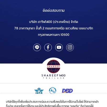
ติดต่อสอบถาม
บริษัท ชารีฟ1400 (ประเทศไทย) จำกัด
78 อาคารมุกดา ชั้นที่ 2 ถนนสาทรเหนือ แขวงสีลม เขตบางรัก
กรุงเทพมหานคร 10500
บริษัทใช้คุกกี้เพื่อเพิ่มประสบการณ์และความพึงพอใจในการใช้งานเว็บไซต์ ให้สามารถเข้า
ใบอนุญาตเป็นผู้ประกอบกิจการรับจัดบริการขนส่งในกิจการฮัจย์เลขที่ 1/2568
ถึงง่าย สะดวกในการใช้งาน และมีประสิทธิภาพยิ่งขึ้น การกด “ยอมรับ” ถือว่าคุณได้