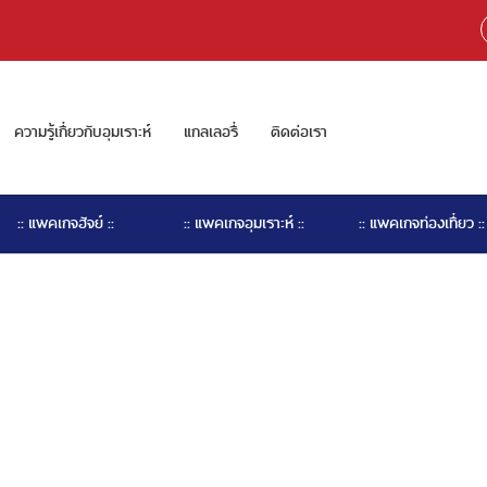
ความรู้เกี่ยวกับอุมเราะห์
แกลเลอรี่
ติดต่อเรา
:: แพคเกจฮัจย์ ::
:: แพคเกจอุมเราะห์ ::
:: แพคเกจท่องเที่ยว ::