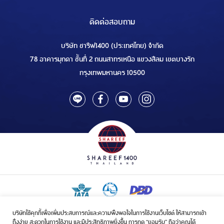
ติดต่อสอบถาม
บริษัท ชารีฟ1400 (ประเทศไทย) จำกัด
78 อาคารมุกดา ชั้นที่ 2 ถนนสาทรเหนือ แขวงสีลม เขตบางรัก
กรุงเทพมหานคร 10500
บริษัทใช้คุกกี้เพื่อเพิ่มประสบการณ์และความพึงพอใจในการใช้งานเว็บไซต์ ให้สามารถเข้า
ใบอนุญาตเป็นผู้ประกอบกิจการรับจัดบริการขนส่งในกิจการฮัจย์เลขที่ 1/2568
ถึงง่าย สะดวกในการใช้งาน และมีประสิทธิภาพยิ่งขึ้น การกด “ยอมรับ” ถือว่าคุณได้