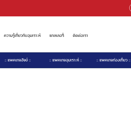
ความรู้เกี่ยวกับอุมเราะห์
แกลเลอรี่
ติดต่อเรา
:: แพคเกจฮัจย์ ::
:: แพคเกจอุมเราะห์ ::
:: แพคเกจท่องเที่ยว ::