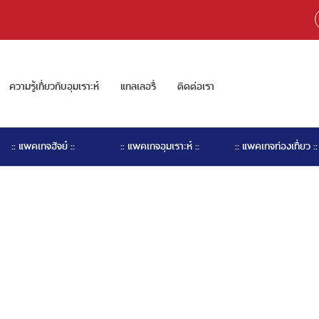
ความรู้เกี่ยวกับอุมเราะห์
แกลเลอรี่
ติดต่อเรา
:: แพคเกจฮัจย์ ::
:: แพคเกจอุมเราะห์ ::
:: แพคเกจท่องเที่ยว ::