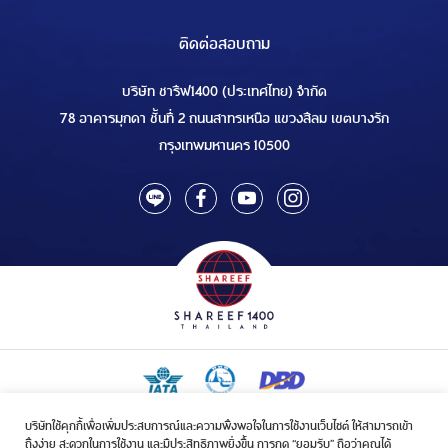
ติดต่อสอบถาม
บริษัท ชารีฟ1400 (ประเทศไทย) จำกัด
78 อาคารมุกดา ชั้นที่ 2 ถนนสาทรเหนือ แขวงสีลม เขตบางรัก
กรุงเทพมหานคร 10500
บริษัทใช้คุกกี้เพื่อเพิ่มประสบการณ์และความพึงพอใจในการใช้งานเว็บไซต์ ให้สามารถเข้า
ใบอนุญาตเป็นผู้ประกอบกิจการรับจัดบริการขนส่งในกิจการฮัจย์เลขที่ 1/2568
ถึงง่าย สะดวกในการใช้งาน และมีประสิทธิภาพยิ่งขึ้น การกด “ยอมรับ” ถือว่าคุณได้