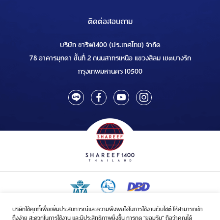
ติดต่อสอบถาม
บริษัท ชารีฟ1400 (ประเทศไทย) จำกัด
78 อาคารมุกดา ชั้นที่ 2 ถนนสาทรเหนือ แขวงสีลม เขตบางรัก
กรุงเทพมหานคร 10500
บริษัทใช้คุกกี้เพื่อเพิ่มประสบการณ์และความพึงพอใจในการใช้งานเว็บไซต์ ให้สามารถเข้า
ใบอนุญาตเป็นผู้ประกอบกิจการรับจัดบริการขนส่งในกิจการฮัจย์เลขที่ 1/2568
ถึงง่าย สะดวกในการใช้งาน และมีประสิทธิภาพยิ่งขึ้น การกด “ยอมรับ” ถือว่าคุณได้