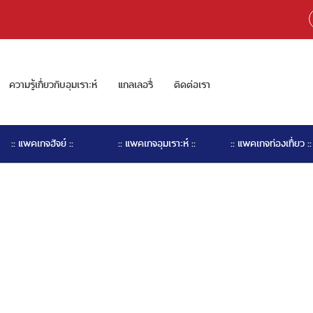
ความรู้เกี่ยวกับอุมเราะห์
แกลเลอรี่
ติดต่อเรา
:: แพคเกจฮัจย์ ::
:: แพคเกจอุมเราะห์ ::
:: แพคเกจท่องเที่ยว ::