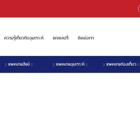
ความรู้เกี่ยวกับอุมเราะห์
แกลเลอรี่
ติดต่อเรา
:: แพคเกจฮัจย์ ::
:: แพคเกจอุมเราะห์ ::
:: แพคเกจท่องเที่ยว ::