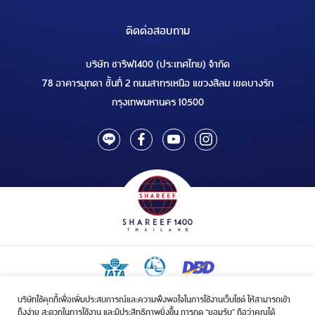
ติดต่อสอบถาม
บริษัท ชารีฟ1400 (ประเทศไทย) จำกัด
78 อาคารมุกดา ชั้นที่ 2 ถนนสาทรเหนือ แขวงสีลม เขตบางรัก
กรุงเทพมหานคร 10500
บริษัทใช้คุกกี้เพื่อเพิ่มประสบการณ์และความพึงพอใจในการใช้งานเว็บไซต์ ให้สามารถเข้า
ใบอนุญาตเป็นผู้ประกอบกิจการรับจัดบริการขนส่งในกิจการฮัจย์เลขที่ 1/2568
ถึงง่าย สะดวกในการใช้งาน และมีประสิทธิภาพยิ่งขึ้น การกด “ยอมรับ” ถือว่าคุณได้