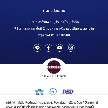
ติดต่อสอบถาม
บริษัท ชารีฟ1400 (ประเทศไทย) จำกัด
78 อาคารมุกดา ชั้นที่ 2 ถนนสาทรเหนือ แขวงสีลม เขตบางรัก
กรุงเทพมหานคร 10500
บริษัทใช้คุกกี้เพื่อเพิ่มประสบการณ์และความพึงพอใจในการใช้งานเว็บไซต์ ให้สามารถเข้า
ใบอนุญาตเป็นผู้ประกอบกิจการรับจัดบริการขนส่งในกิจการฮัจย์เลขที่ 1/2568
ถึงง่าย สะดวกในการใช้งาน และมีประสิทธิภาพยิ่งขึ้น การกด “ยอมรับ” ถือว่าคุณได้