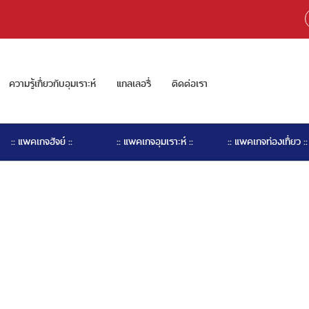
ความรู้เกี่ยวกับอุมเราะห์
แกลเลอรี่
ติดต่อเรา
:: แพคเกจฮัจย์ ::
:: แพคเกจอุมเราะห์ ::
:: แพคเกจท่องเที่ยว ::