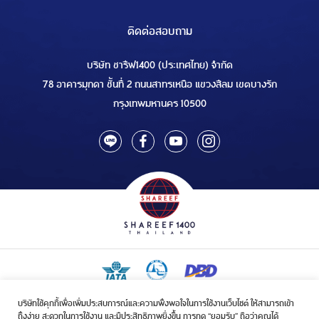
ติดต่อสอบถาม
บริษัท ชารีฟ1400 (ประเทศไทย) จำกัด
78 อาคารมุกดา ชั้นที่ 2 ถนนสาทรเหนือ แขวงสีลม เขตบางรัก
กรุงเทพมหานคร 10500
บริษัทใช้คุกกี้เพื่อเพิ่มประสบการณ์และความพึงพอใจในการใช้งานเว็บไซต์ ให้สามารถเข้า
ใบอนุญาตเป็นผู้ประกอบกิจการรับจัดบริการขนส่งในกิจการฮัจย์เลขที่ 1/2568
ถึงง่าย สะดวกในการใช้งาน และมีประสิทธิภาพยิ่งขึ้น การกด “ยอมรับ” ถือว่าคุณได้