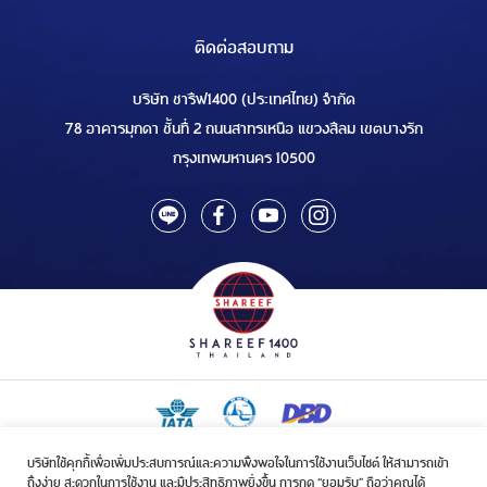
ติดต่อสอบถาม
บริษัท ชารีฟ1400 (ประเทศไทย) จำกัด
78 อาคารมุกดา ชั้นที่ 2 ถนนสาทรเหนือ แขวงสีลม เขตบางรัก
กรุงเทพมหานคร 10500
บริษัทใช้คุกกี้เพื่อเพิ่มประสบการณ์และความพึงพอใจในการใช้งานเว็บไซต์ ให้สามารถเข้า
ใบอนุญาตเป็นผู้ประกอบกิจการรับจัดบริการขนส่งในกิจการฮัจย์เลขที่ 1/2568
ถึงง่าย สะดวกในการใช้งาน และมีประสิทธิภาพยิ่งขึ้น การกด “ยอมรับ” ถือว่าคุณได้