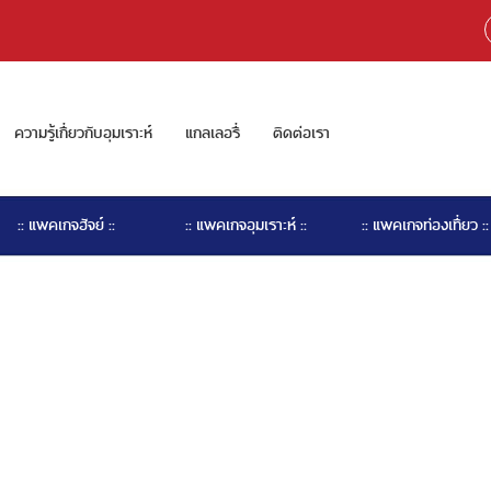
ความรู้เกี่ยวกับอุมเราะห์
แกลเลอรี่
ติดต่อเรา
:: แพคเกจฮัจย์ ::
:: แพคเกจอุมเราะห์ ::
:: แพคเกจท่องเที่ยว ::