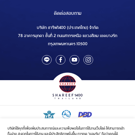
ติดต่อสอบถาม
บริษัท ชารีฟ1400 (ประเทศไทย) จำกัด
78 อาคารมุกดา ชั้นที่ 2 ถนนสาทรเหนือ แขวงสีลม เขตบางรัก
กรุงเทพมหานคร 10500
บริษัทใช้คุกกี้เพื่อเพิ่มประสบการณ์และความพึงพอใจในการใช้งานเว็บไซต์ ให้สามารถเข้า
ใบอนุญาตเป็นผู้ประกอบกิจการรับจัดบริการขนส่งในกิจการฮัจย์เลขที่ 1/2568
ถึงง่าย สะดวกในการใช้งาน และมีประสิทธิภาพยิ่งขึ้น การกด “ยอมรับ” ถือว่าคุณได้