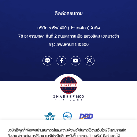
ติดต่อสอบถาม
บริษัท ชารีฟ1400 (ประเทศไทย) จำกัด
78 อาคารมุกดา ชั้นที่ 2 ถนนสาทรเหนือ แขวงสีลม เขตบางรัก
กรุงเทพมหานคร 10500
บริษัทใช้คุกกี้เพื่อเพิ่มประสบการณ์และความพึงพอใจในการใช้งานเว็บไซต์ ให้สามารถเข้า
ใบอนุญาตเป็นผู้ประกอบกิจการรับจัดบริการขนส่งในกิจการฮัจย์เลขที่ 1/2568
ถึงง่าย สะดวกในการใช้งาน และมีประสิทธิภาพยิ่งขึ้น การกด “ยอมรับ” ถือว่าคุณได้