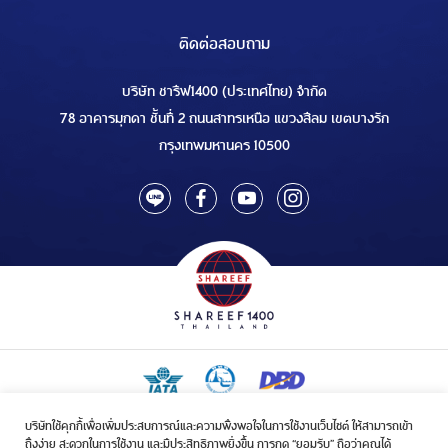
ติดต่อสอบถาม
บริษัท ชารีฟ1400 (ประเทศไทย) จำกัด
78 อาคารมุกดา ชั้นที่ 2 ถนนสาทรเหนือ แขวงสีลม เขตบางรัก
กรุงเทพมหานคร 10500
บริษัทใช้คุกกี้เพื่อเพิ่มประสบการณ์และความพึงพอใจในการใช้งานเว็บไซต์ ให้สามารถเข้า
ใบอนุญาตเป็นผู้ประกอบกิจการรับจัดบริการขนส่งในกิจการฮัจย์เลขที่ 1/2568
ถึงง่าย สะดวกในการใช้งาน และมีประสิทธิภาพยิ่งขึ้น การกด “ยอมรับ” ถือว่าคุณได้