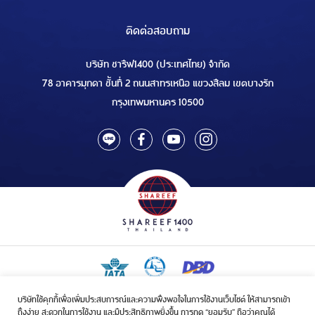
ติดต่อสอบถาม
บริษัท ชารีฟ1400 (ประเทศไทย) จำกัด
78 อาคารมุกดา ชั้นที่ 2 ถนนสาทรเหนือ แขวงสีลม เขตบางรัก
กรุงเทพมหานคร 10500
บริษัทใช้คุกกี้เพื่อเพิ่มประสบการณ์และความพึงพอใจในการใช้งานเว็บไซต์ ให้สามารถเข้า
ใบอนุญาตเป็นผู้ประกอบกิจการรับจัดบริการขนส่งในกิจการฮัจย์เลขที่ 1/2568
ถึงง่าย สะดวกในการใช้งาน และมีประสิทธิภาพยิ่งขึ้น การกด “ยอมรับ” ถือว่าคุณได้