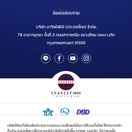
ติดต่อสอบถาม
บริษัท ชารีฟ1400 (ประเทศไทย) จำกัด
78 อาคารมุกดา ชั้นที่ 2 ถนนสาทรเหนือ แขวงสีลม เขตบางรัก
กรุงเทพมหานคร 10500
บริษัทใช้คุกกี้เพื่อเพิ่มประสบการณ์และความพึงพอใจในการใช้งานเว็บไซต์ ให้สามารถเข้า
ใบอนุญาตเป็นผู้ประกอบกิจการรับจัดบริการขนส่งในกิจการฮัจย์เลขที่ 1/2568
ถึงง่าย สะดวกในการใช้งาน และมีประสิทธิภาพยิ่งขึ้น การกด “ยอมรับ” ถือว่าคุณได้