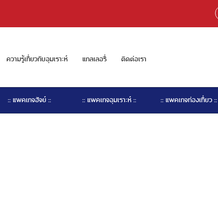
ความรู้เกี่ยวกับอุมเราะห์
แกลเลอรี่
ติดต่อเรา
:: แพคเกจฮัจย์ ::
:: แพคเกจอุมเราะห์ ::
:: แพคเกจท่องเที่ยว ::