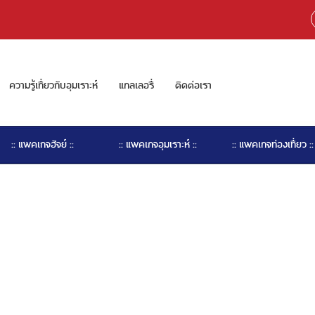
ความรู้เกี่ยวกับอุมเราะห์
แกลเลอรี่
ติดต่อเรา
:: แพคเกจฮัจย์ ::
:: แพคเกจอุมเราะห์ ::
:: แพคเกจท่องเที่ยว ::