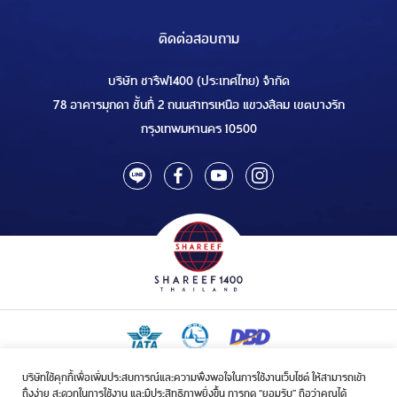
ติดต่อสอบถาม
บริษัท ชารีฟ1400 (ประเทศไทย) จำกัด
78 อาคารมุกดา ชั้นที่ 2 ถนนสาทรเหนือ แขวงสีลม เขตบางรัก
กรุงเทพมหานคร 10500
บริษัทใช้คุกกี้เพื่อเพิ่มประสบการณ์และความพึงพอใจในการใช้งานเว็บไซต์ ให้สามารถเข้า
ใบอนุญาตเป็นผู้ประกอบกิจการรับจัดบริการขนส่งในกิจการฮัจย์เลขที่ 1/2568
ถึงง่าย สะดวกในการใช้งาน และมีประสิทธิภาพยิ่งขึ้น การกด “ยอมรับ” ถือว่าคุณได้