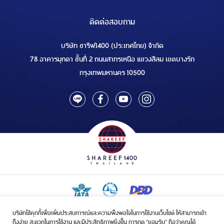
ติดต่อสอบถาม
บริษัท ชารีฟ1400 (ประเทศไทย) จำกัด
78 อาคารมุกดา ชั้นที่ 2 ถนนสาทรเหนือ แขวงสีลม เขตบางรัก
กรุงเทพมหานคร 10500
บริษัทใช้คุกกี้เพื่อเพิ่มประสบการณ์และความพึงพอใจในการใช้งานเว็บไซต์ ให้สามารถเข้า
ใบอนุญาตเป็นผู้ประกอบกิจการรับจัดบริการขนส่งในกิจการฮัจย์เลขที่ 1/2568
ถึงง่าย สะดวกในการใช้งาน และมีประสิทธิภาพยิ่งขึ้น การกด “ยอมรับ” ถือว่าคุณได้