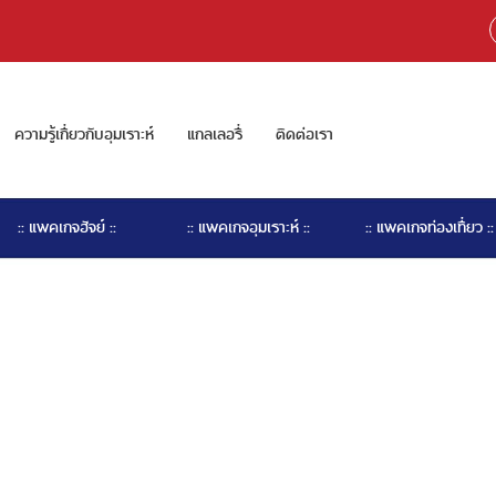
ความรู้เกี่ยวกับอุมเราะห์
แกลเลอรี่
ติดต่อเรา
:: แพคเกจฮัจย์ ::
:: แพคเกจอุมเราะห์ ::
:: แพคเกจท่องเที่ยว ::