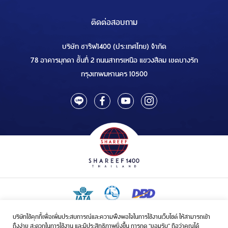
ติดต่อสอบถาม
บริษัท ชารีฟ1400 (ประเทศไทย) จำกัด
78 อาคารมุกดา ชั้นที่ 2 ถนนสาทรเหนือ แขวงสีลม เขตบางรัก
กรุงเทพมหานคร 10500
บริษัทใช้คุกกี้เพื่อเพิ่มประสบการณ์และความพึงพอใจในการใช้งานเว็บไซต์ ให้สามารถเข้า
ใบอนุญาตเป็นผู้ประกอบกิจการรับจัดบริการขนส่งในกิจการฮัจย์เลขที่ 1/2568
ถึงง่าย สะดวกในการใช้งาน และมีประสิทธิภาพยิ่งขึ้น การกด “ยอมรับ” ถือว่าคุณได้