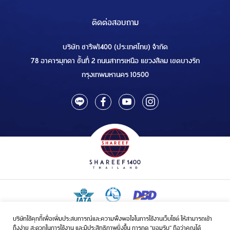
ติดต่อสอบถาม
บริษัท ชารีฟ1400 (ประเทศไทย) จำกัด
78 อาคารมุกดา ชั้นที่ 2 ถนนสาทรเหนือ แขวงสีลม เขตบางรัก
กรุงเทพมหานคร 10500
บริษัทใช้คุกกี้เพื่อเพิ่มประสบการณ์และความพึงพอใจในการใช้งานเว็บไซต์ ให้สามารถเข้า
ใบอนุญาตเป็นผู้ประกอบกิจการรับจัดบริการขนส่งในกิจการฮัจย์เลขที่ 1/2568
ถึงง่าย สะดวกในการใช้งาน และมีประสิทธิภาพยิ่งขึ้น การกด “ยอมรับ” ถือว่าคุณได้