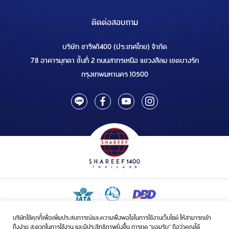
ติดต่อสอบถาม
บริษัท ชารีฟ1400 (ประเทศไทย) จำกัด
78 อาคารมุกดา ชั้นที่ 2 ถนนสาทรเหนือ แขวงสีลม เขตบางรัก
กรุงเทพมหานคร 10500
บริษัทใช้คุกกี้เพื่อเพิ่มประสบการณ์และความพึงพอใจในการใช้งานเว็บไซต์ ให้สามารถเข้า
ใบอนุญาตเป็นผู้ประกอบกิจการรับจัดบริการขนส่งในกิจการฮัจย์เลขที่ 1/2568
ถึงง่าย สะดวกในการใช้งาน และมีประสิทธิภาพยิ่งขึ้น การกด “ยอมรับ” ถือว่าคุณได้