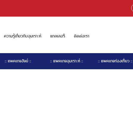
ความรู้เกี่ยวกับอุมเราะห์
แกลเลอรี่
ติดต่อเรา
:: แพคเกจฮัจย์ ::
:: แพคเกจอุมเราะห์ ::
:: แพคเกจท่องเที่ยว ::