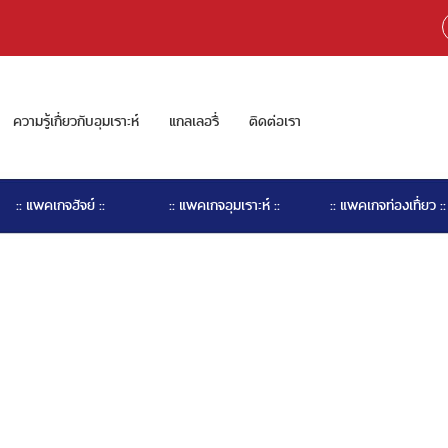
ความรู้เกี่ยวกับอุมเราะห์
แกลเลอรี่
ติดต่อเรา
:: แพคเกจฮัจย์ ::
:: แพคเกจอุมเราะห์ ::
:: แพคเกจท่องเที่ยว ::