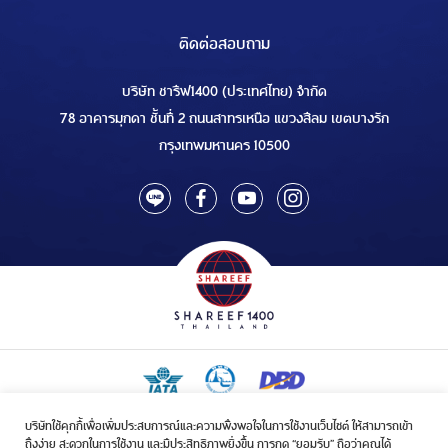
ติดต่อสอบถาม
บริษัท ชารีฟ1400 (ประเทศไทย) จำกัด
78 อาคารมุกดา ชั้นที่ 2 ถนนสาทรเหนือ แขวงสีลม เขตบางรัก
กรุงเทพมหานคร 10500
บริษัทใช้คุกกี้เพื่อเพิ่มประสบการณ์และความพึงพอใจในการใช้งานเว็บไซต์ ให้สามารถเข้า
ใบอนุญาตเป็นผู้ประกอบกิจการรับจัดบริการขนส่งในกิจการฮัจย์เลขที่ 1/2568
ถึงง่าย สะดวกในการใช้งาน และมีประสิทธิภาพยิ่งขึ้น การกด “ยอมรับ” ถือว่าคุณได้