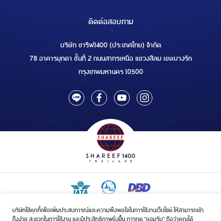
ติดต่อสอบถาม
บริษัท ชารีฟ1400 (ประเทศไทย) จำกัด
78 อาคารมุกดา ชั้นที่ 2 ถนนสาทรเหนือ แขวงสีลม เขตบางรัก
กรุงเทพมหานคร 10500
บริษัทใช้คุกกี้เพื่อเพิ่มประสบการณ์และความพึงพอใจในการใช้งานเว็บไซต์ ให้สามารถเข้า
ใบอนุญาตเป็นผู้ประกอบกิจการรับจัดบริการขนส่งในกิจการฮัจย์เลขที่ 1/2568
ถึงง่าย สะดวกในการใช้งาน และมีประสิทธิภาพยิ่งขึ้น การกด “ยอมรับ” ถือว่าคุณได้