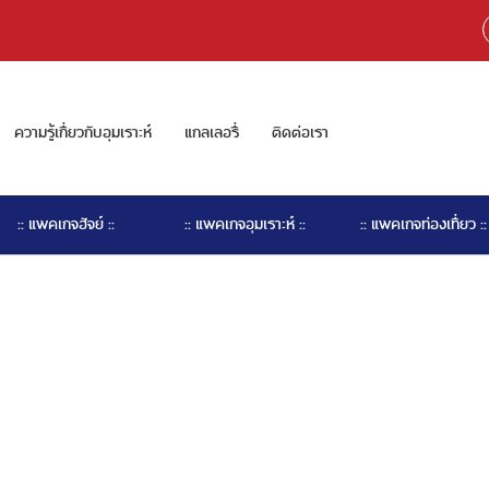
ความรู้เกี่ยวกับอุมเราะห์
แกลเลอรี่
ติดต่อเรา
:: แพคเกจฮัจย์ ::
:: แพคเกจอุมเราะห์ ::
:: แพคเกจท่องเที่ยว ::